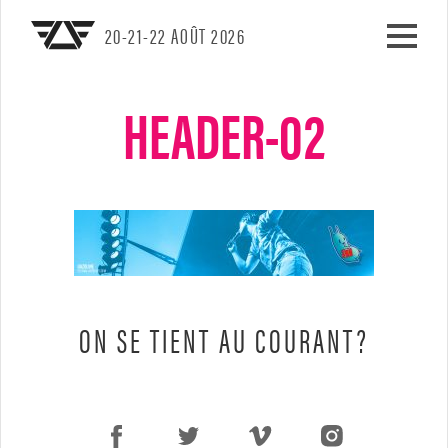
20-21-22 AOÛT 2026
Skip
HEADER-02
to
content
ON SE TIENT AU COURANT?